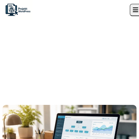
Skip to content
Strona główna
»
Blog
»
Jak zablokować indeksację środowiska testowego
WordPress w Google
Optymalizacja SEO
Jak zablokować indeksację
środowiska testowego
WordPress w Google
23 czerwca 2026
7 min czytania
Marek