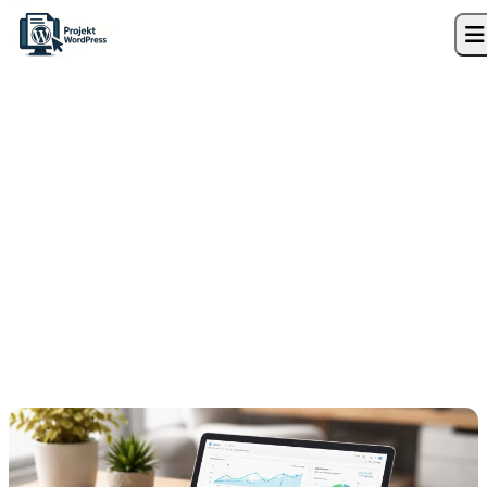
Skip to content
Strona główna
»
Blog
»
Zniknęły wyniki rozszerzone po aktualizacji motywu
WooCommerce jak je odzyskać
Optymalizacja SEO
Zniknęły wyniki rozszerzone
po aktualizacji motywu
WooCommerce jak je
odzyskać
14 czerwca 2026
7 min czytania
Marek