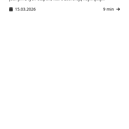
15.03.2026
9 min
Projekt WordPress
Tworzenie stron i WooCommerce | SEO i optymalizacja |
Poradniki, motywy i wtyczki
Szybkie linki
Strona główna
Blog
O nas
Audyt WordPress