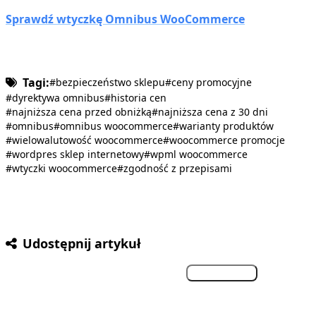
Sprawdź wtyczkę Omnibus WooCommerce
Tagi:
#bezpieczeństwo sklepu
#ceny promocyjne
#dyrektywa omnibus
#historia cen
#najniższa cena przed obniżką
#najniższa cena z 30 dni
#omnibus
#omnibus woocommerce
#warianty produktów
#wielowalutowość woocommerce
#woocommerce promocje
#wordpres sklep internetowy
#wpml woocommerce
#wtyczki woocommerce
#zgodność z przepisami
Udostępnij artykuł
Facebook
Twitter
LinkedIn
Kopiuj link