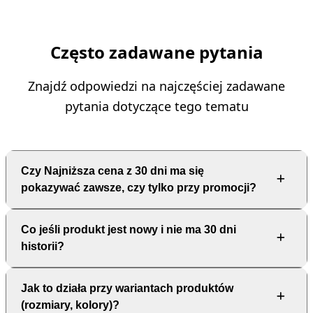
Często zadawane pytania
Znajdź odpowiedzi na najczęściej zadawane
pytania dotyczące tego tematu
Czy Najniższa cena z 30 dni ma się
pokazywać zawsze, czy tylko przy promocji?
Co jeśli produkt jest nowy i nie ma 30 dni
Najczęściej pokazuje się ją wtedy, gdy produkt jest
historii?
komunikowany jako przeceniony, czyli ma ustawioną cenę
promocyjną i widać przekreśloną cenę regularną. Jeśli nie
robisz obniżki, a jedynie zmieniasz cennik bez „promocji”, w
Jak to działa przy wariantach produktów
Wtedy w zależności od ustawień i logiki wtyczki komunikat może
praktyce nie ma sensu wyświetlać tego komunikatu na siłę.
(rozmiary, kolory)?