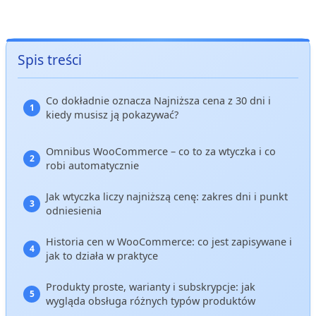
Spis treści
Co dokładnie oznacza Najniższa cena z 30 dni i
kiedy musisz ją pokazywać?
Omnibus WooCommerce – co to za wtyczka i co
robi automatycznie
Jak wtyczka liczy najniższą cenę: zakres dni i punkt
odniesienia
Historia cen w WooCommerce: co jest zapisywane i
jak to działa w praktyce
Produkty proste, warianty i subskrypcje: jak
wygląda obsługa różnych typów produktów