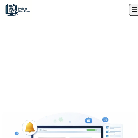
Skip to content
Strona główna
»
Blog
»
Najniższa cena z 30 dni w sklepie – prosta wtyczka
Omnibus WooCommerce
WooCommerce
Najniższa cena z 30 dni w
sklepie – prosta wtyczka
Omnibus WooCommerce
15 lutego 2026
10 min czytania
Projekt WordPress