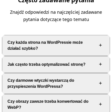
Znajdź odpowiedzi na najczęściej zadawane
pytania dotyczące tego tematu
Czy każda strona na WordPressie może
działać szybko?
Jak często trzeba optymalizować stronę?
Tak, ale kluczowe znaczenie ma hosting i jakość motywu. Nawet
najlepsza optymalizacja nie pomoże, jeśli serwer jest zbyt
wolny.
Czy darmowe wtyczki wystarczą do
Wystarczy robić to przy większych zmianach – np. po instalacji
przyspieszenia WordPressa?
nowego motywu, wtyczki albo dodaniu dużej ilości treści.
Czy obrazy zawsze trzeba konwertować do
Tak, wiele darmowych narzędzi jest skutecznych. Płatne
WebP?
rozwiązania zwykle oferują więcej automatyzacji i wsparcie