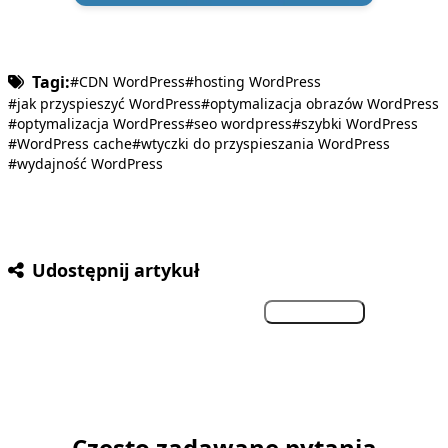
Tagi:
#CDN WordPress
#hosting WordPress
#jak przyspieszyć WordPress
#optymalizacja obrazów WordPress
#optymalizacja WordPress
#seo wordpress
#szybki WordPress
#WordPress cache
#wtyczki do przyspieszania WordPress
#wydajność WordPress
Udostępnij artykuł
Facebook
Twitter
LinkedIn
Kopiuj link
Często zadawane pytania