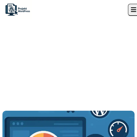
Skip to content
Strona główna
»
Blog
»
Jak przyspieszyć WordPress? – praktyczne porady i
wtyczki
Optymalizacja SEO
Jak przyspieszyć WordPress?
– praktyczne porady i
wtyczki
14 września 2025
7 min czytania
Projekt WordPress