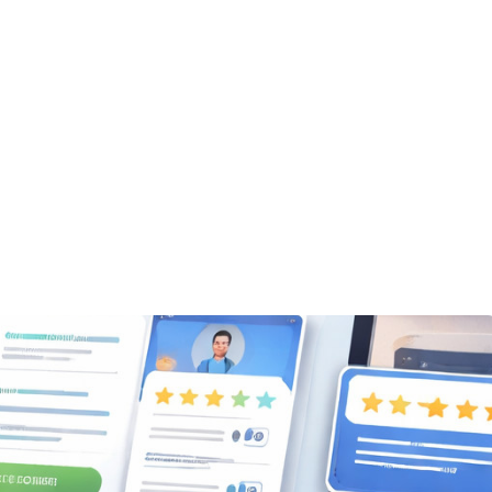
yczne zaproszenia po zakupie i więcej recenzji w sklepie
 WooCommerce
utomatyczne zaproszenia po
 recenzji w sklepie
min czytania
Tomek S.