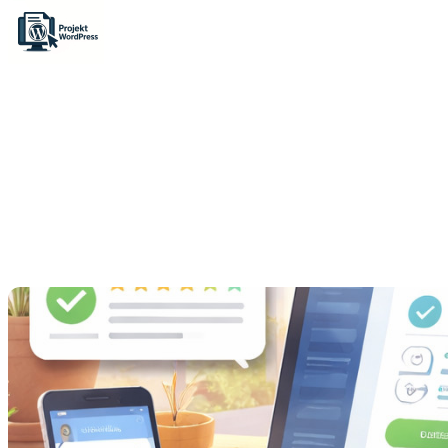
Skip to content
Strona główna
»
Blog
»
Ceneo Zaufane Opinie – automat
Wtyczki
Ceneo Zaufane Opinie – a
zakupie i więcej
8 maja 2026
5 