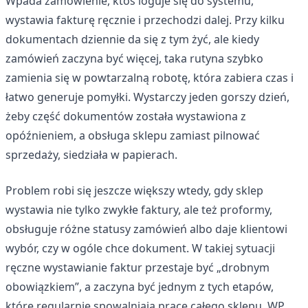
Wpada zamówienie, ktoś loguje się do systemu,
wystawia fakturę ręcznie i przechodzi dalej. Przy kilku
dokumentach dziennie da się z tym żyć, ale kiedy
zamówień zaczyna być więcej, taka rutyna szybko
zamienia się w powtarzalną robotę, która zabiera czas i
łatwo generuje pomyłki. Wystarczy jeden gorszy dzień,
żeby część dokumentów została wystawiona z
opóźnieniem, a obsługa sklepu zamiast pilnować
sprzedaży, siedziała w papierach.
Problem robi się jeszcze większy wtedy, gdy sklep
wystawia nie tylko zwykłe faktury, ale też proformy,
obsługuje różne statusy zamówień albo daje klientowi
wybór, czy w ogóle chce dokument. W takiej sytuacji
ręczne wystawianie faktur przestaje być „drobnym
obowiązkiem”, a zaczyna być jednym z tych etapów,
które regularnie spowalniają pracę całego sklepu. WP