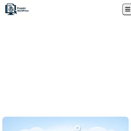
Skip to content
Strona główna
»
Blog
»
InFakt WooCommerce – koniec z ręcznym
wystawianiem faktur w sklepie
WooCommerce
InFakt WooCommerce –
koniec z ręcznym
wystawianiem faktur w
sklepie
29 marca 2026
11 min czytania
Projekt WordPress