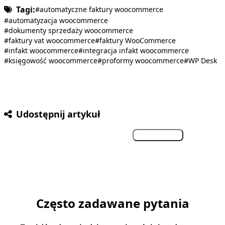
Tagi:
#automatyczne faktury woocommerce
#automatyzacja woocommerce
#dokumenty sprzedaży woocommerce
#faktury vat woocommerce
#faktury WooCommerce
#infakt woocommerce
#integracja infakt woocommerce
#księgowość woocommerce
#proformy woocommerce
#WP Desk
Udostępnij artykuł
Facebook
Twitter
LinkedIn
Kopiuj link
Często zadawane pytania