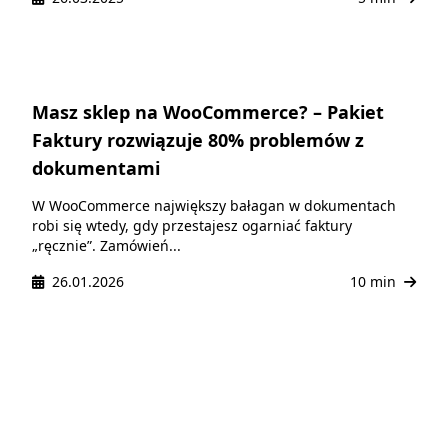
Masz sklep na WooCommerce? – Pakiet
Faktury rozwiązuje 80% problemów z
dokumentami
W WooCommerce największy bałagan w dokumentach
robi się wtedy, gdy przestajesz ogarniać faktury
„ręcznie”. Zamówień...
26.01.2026
10 min
Projekt WordPress
Tworzenie stron i WooCommerce | SEO i optymalizacja |
Poradniki, motywy i wtyczki